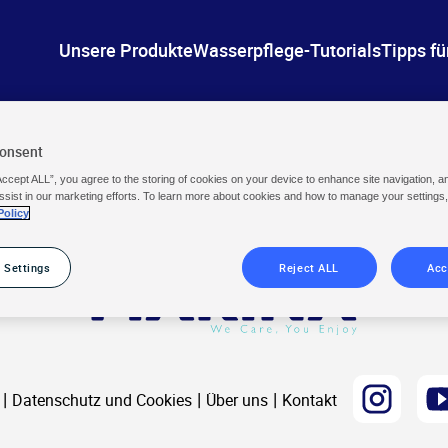
Unsere Produkte
Wasserpflege-Tutorials
Tipps fü
Consent
Accept ALL”, you agree to the storing of cookies on your device to enhance site navigation, a
ssist in our marketing efforts. To learn more about cookies and how to manage your settings
Policy
 Settings
Reject ALL
Acc
Instagram
Yo
Datenschutz und Cookies
Über uns
Kontakt