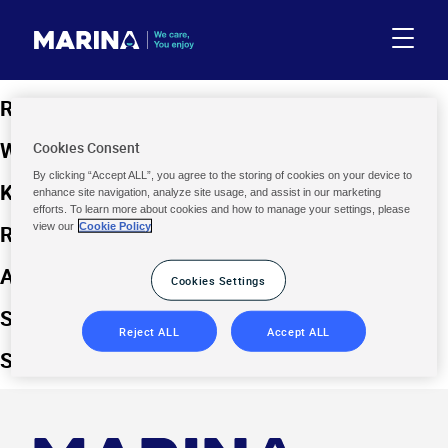
Reiniger für die Wasserlinie
Wintermittel
Cookies Consent
By clicking “Accept ALL”, you agree to the storing of cookies on your device to
KONZENTRIERTES KLÄRMITTEL
enhance site navigation, analyze site usage, and assist in our marketing
efforts. To learn more about cookies and how to manage your settings, please
view our
Cookie Policy
REGELMÄSSIGES KLÄRMITTEL
ANTI-KALK
Cookies Settings
SOS TRÜBES WASSER
Reject ALL
Accept ALL
SOS TRÜBES WASSER Einzelpackung