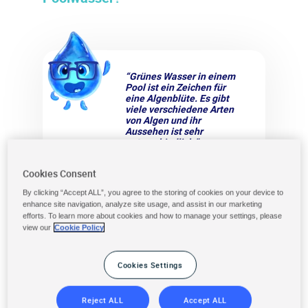
“Grünes Wasser in einem
Pool ist ein Zeichen für
eine Algenblüte. Es gibt
viele verschiedene Arten
von Algen und ihr
Aussehen ist sehr
unterschiedlich.”
Cookies Consent
By clicking “Accept ALL”, you agree to the storing of cookies on your device to
enhance site navigation, analyze site usage, and assist in our marketing
In einem Pool können sie:
efforts. To learn more about cookies and how to manage your settings, please
view our
Cookie Policy
die Form von schwebenden grünen Fäden
annehmen,,
Cookies Settings
sich zu Klumpen oder schwimmenden
Teppichen zusammenballen,
Reject ALL
Accept ALL