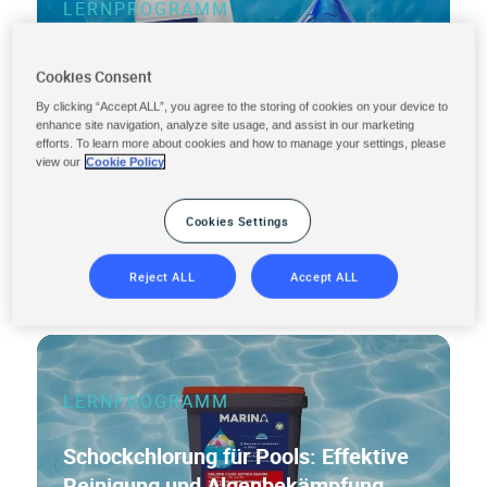
LERNPROGRAMM
Wie du deinen Pool mit einer
Cookies Consent
chlorfreien Schockdesinfektion
By clicking “Accept ALL”, you agree to the storing of cookies on your device to
sauber und gesund hältst
enhance site navigation, analyze site usage, and assist in our marketing
efforts. To learn more about cookies and how to manage your settings, please
view our
Cookie Policy
Cookies Settings
MEHR LESEN
Reject ALL
Accept ALL
LERNPROGRAMM
Schockchlorung für Pools: Effektive
Reinigung und Algenbekämpfung