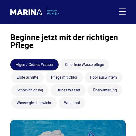
Beginne jetzt mit der richtigen
Pflege
Algen / Grünes Wasser
Chlorfreie Wasserpflege
Erste Schritte
Pflege mit Chlor
Pool auswintern
Schockchlorung
Trübes Wasser
Überwinterung
Wassergleichgewicht
Whirlpool