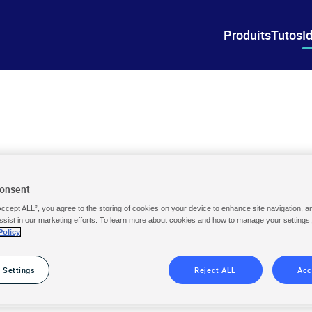
Produits
Tutos
I
s
Consent
Accept ALL”, you agree to the storing of cookies on your device to enhance site navigation, a
ssist in our marketing efforts. To learn more about cookies and how to manage your settings
Policy
longez dans une piscine d’idées
afraîchissantes ! 💦
 Settings
Reject ALL
Acc