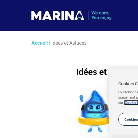
Accueil
|
Idées et Astuces
Idées et Astuce
Cookies 
By clicking “
usage, and a
our
Cookie 
P
r
Cookies