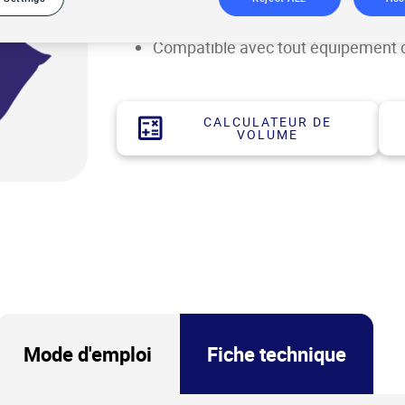
Ultra-concentré : 1 L = 5 L d’anti-a
Non moussant
Compatible avec tout équipement de
CALCULATEUR DE
VOLUME
Mode d'emploi
Fiche technique