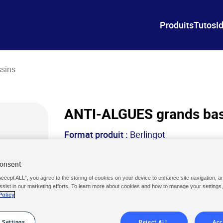
Produits
Tutos
I
sins
ANTI-ALGUES grands bas
Format produit :
Berlingot
Conditionnement :
Unidose de
250 ml
Consent
Accept ALL”, you agree to the storing of cookies on your device to enhance site navigation, a
Pourquoi utiliser ce produit ?
ssist in our marketing efforts. To learn more about cookies and how to manage your settings
Policy
Grands bassins jusqu’à 30 m3
 Settings
Reject ALL
Acc