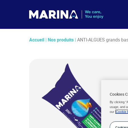
Accueil
|
Nos produits
|
ANTI-ALGUES grands bas
Cookies 
By clicking “
usage, and a
our
Cookie 
Cookies