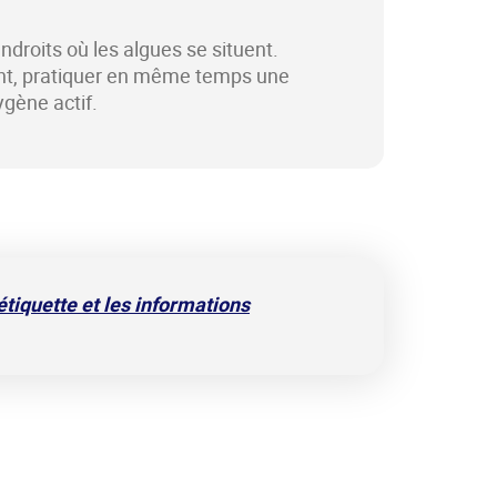
endroits où les algues se situent.
ant, pratiquer en même temps une
ygène actif.
’étiquette et les informations