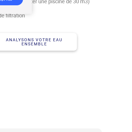
lgues (pour traiter une piscine de 30 m3)
 filtration
ANALYSONS VOTRE EAU
ENSEMBLE