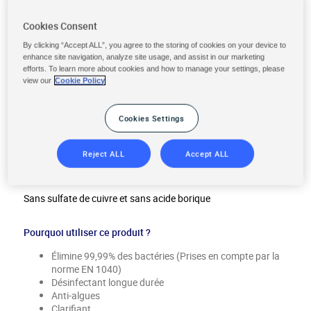
Cookies Consent
By clicking “Accept ALL”, you agree to the storing of cookies on your device to
enhance site navigation, analyze site usage, and assist in our marketing
efforts. To learn more about cookies and how to manage your settings, please
view our
Cookie Policy
CHLORE MULTIFONCTION tout-
en-un galets de 135g
Cookies Settings
Format produit :
Galets 135 g
Reject ALL
Accept ALL
Conditionnement :
Pot de
1,08 kg
Sans sulfate de cuivre et sans acide borique
Pourquoi utiliser ce produit ?
Élimine 99,99% des bactéries (Prises en compte par la
norme EN 1040)
Désinfectant longue durée
Anti-algues
Clarifiant