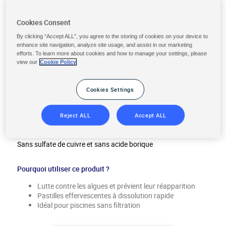
Cookies Consent
By clicking “Accept ALL”, you agree to the storing of cookies on your device to
enhance site navigation, analyze site usage, and assist in our marketing
efforts. To learn more about cookies and how to manage your settings, please
DÉSINFECTANT CHLORE
view our
Cookie Policy
pastilles de 5g
Cookies Settings
Format produit :
Pastilles effervescentes 5 g
Reject ALL
Accept ALL
Conditionnement :
Pot de
500 g
Sans sulfate de cuivre et sans acide borique
Pourquoi utiliser ce produit ?
Lutte contre les algues et prévient leur réapparition
Pastilles effervescentes à dissolution rapide
Idéal pour piscines sans filtration