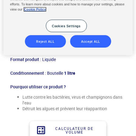
efforts. To learn more about cookies and how to manage your settings, please
view our
Cookie Policy
Cookies Settings
TRAITEMENT À L’OXYGÈNE
Reject ALL
Accept ALL
ACTIF sans chlore liquide 1L
Format produit :
Liquide
Conditionnement :
Bouteille
1 litre
Pourquoi utiliser ce produit ?
Lutte contre les bactéries, virus et champignons dans
l’eau
Détruit les algues et prévient leur réapparition
CALCULATEUR DE
VOLUME