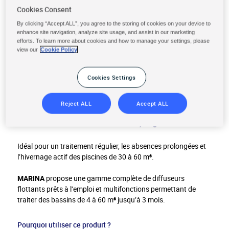
Cookies Consent
By clicking “Accept ALL”, you agree to the storing of cookies on your device to
enhance site navigation, analyze site usage, and assist in our marketing
efforts. To learn more about cookies and how to manage your settings, please
view our
Cookie Policy
TRAITEMENT TOUT-EN-UN ÉTÉ
/ HIVER au chlore 1,66kg
Cookies Settings
Format produit :
Diffuseur flottant
Reject ALL
Accept ALL
Conditionnement :
Diffuseur flottant
1,66kg
Idéal pour un traitement régulier, les absences prolongées et
l’hivernage actif des piscines de 30 à 60 m
³
.
MARINA
propose une gamme complète de diffuseurs
flottants prêts à l’emploi et multifonctions permettant de
traiter des bassins de 4 à 60 m
³
jusqu’à 3 mois.
Pourquoi utiliser ce produit ?