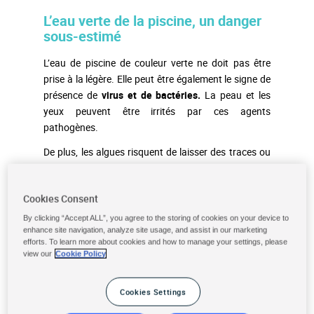
L’eau verte de la piscine, un danger
sous-estimé
L’eau de piscine de couleur verte ne doit pas être
prise à la légère. Elle peut être également le signe de
présence de
virus et de bactéries.
La peau et les
yeux peuvent être irrités par ces agents
pathogènes.
De plus, les algues risquent de laisser des traces ou
tâches
sur la peau et les vêtements. Les accessoires
de la piscine et le réseau d’eau et le système de
Cookies Consent
filtration sont particulièrement sensibles aux algues.
Il n’est pas rare que les algues
affectent leur
By clicking “Accept ALL”, you agree to the storing of cookies on your device to
enhance site navigation, analyze site usage, and assist in our marketing
fonctionnement.
efforts. To learn more about cookies and how to manage your settings, please
view our
Cookie Policy
Les étapes pour se débarrasser de
Cookies Settings
l’eau verte :