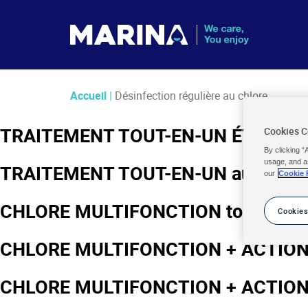
Accueil
|
Désinfection régulière au chlore
TRAITEMENT TOUT-EN-UN ÉTÉ / HIVE
Cookies 
By clicking “
usage, and a
TRAITEMENT TOUT-EN-UN au chlore
our
Cookie 
CHLORE MULTIFONCTION tout-en-un
Cookies
CHLORE MULTIFONCTION + ACTION 
CHLORE MULTIFONCTION + ACTION 