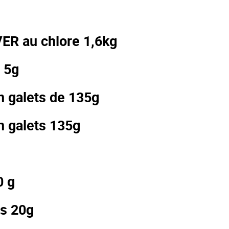
e
R au chlore 1,6kg
 5g
galets de 135g
 galets 135g
0 g
s 20g