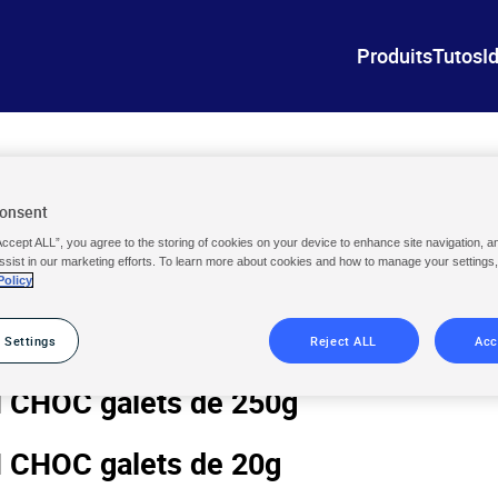
Produits
Tutos
I
R au chlore 1,66kg
Consent
Accept ALL”, you agree to the storing of cookies on your device to enhance site navigation, a
ssist in our marketing efforts. To learn more about cookies and how to manage your settings
 750g
Policy
 galets 200g
 Settings
Reject ALL
Acc
CHOC galets de 250g
CHOC galets de 20g